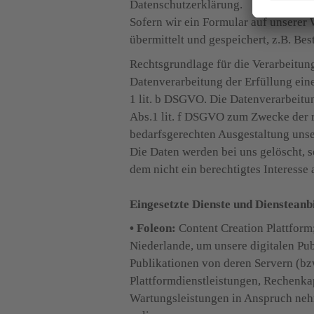
Datenschutzerklärung.

Sofern wir ein Formular auf unserer
übermittelt und gespeichert, z.B. B
Rechtsgrundlage für die Verarbeitung 
Datenverarbeitung der Erfüllung eine
1 lit. b DSGVO. Die Datenverarbeitun
Abs.1 lit. f DSGVO zum Zwecke der r
bedarfsgerechten Ausgestaltung unse
Die Daten werden bei uns gelöscht, s
dem nicht ein berechtigtes Interesse
Eingesetzte Dienste und Diensteanb
• Foleon: 
Content Creation Plattfor
Niederlande, um unsere digitalen Pub
Publikationen von deren Servern (bz
Plattformdienstleistungen, Rechenkap
Wartungsleistungen in Anspruch neh