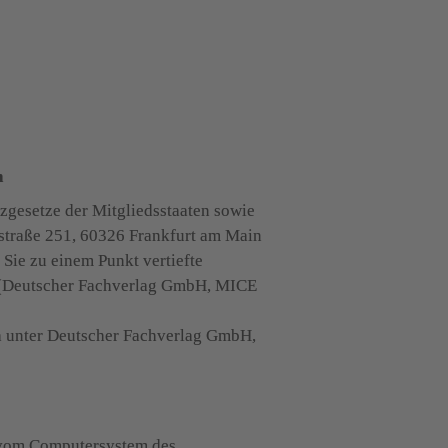
n
gesetze der Mitgliedsstaaten sowie 
straße 251, 60326 Frankfurt am Main

ie zu einem Punkt vertiefte 
h (Deutscher Fachverlag GmbH, MICE 
h unter Deutscher Fachverlag GmbH, 
n vom Computersystem des 