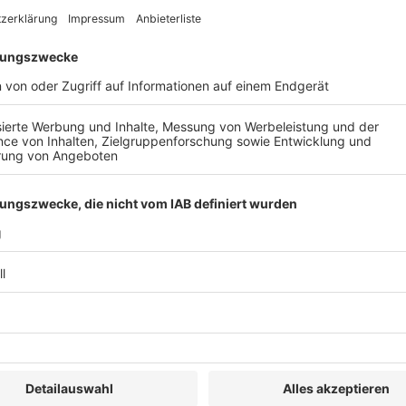
letter jederzeit kündigen, d.h. Ihre Einwilligungen widerrufe
gung des Newsletters finden Sie entweder am Ende eines jeden 
keiten hierzu nutzen. Sofern wir zur dauerhaften Beachtung vo
ch Widerspruch allein zu diesem Zweck in einer Sperrliste (sog
ieter:
Marketing-Plattform; Dienstanbieter: The Rocket Science Grou
A; Website: 
https://mailchimp.com
; Datenschutzerklärung: 
http
ail-Versand, Automatisierungs- und Analysesoftware für E-Mail
atenschutzerklärung: 
https://www.salesforce.com/de/company/p
te unsere eMagazine zum Download zur Verfügung. Hierfür verw
 Foleon-Applikation und Lesen der eMagazine erfasst das Syste
rs, um Ihnen die Inhalte ausspielen zu können. Hierzu gelten d