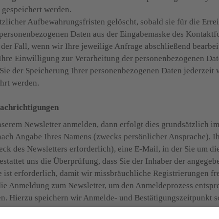
gespeichert werden.

zlicher Aufbewahrungsfristen gelöscht, sobald sie für die Err
ie personenbezogenen Daten aus der Eingabemaske des Kontaktfo
der Fall, wenn wir Ihre jeweilige Anfrage abschließend bearbeit
, Ihre Einwilligung zur Verarbeitung der personenbezogenen Da
Sie der Speicherung Ihrer personenbezogenen Daten jederzeit w
hrt werden.

nachrichtigungen
nserem Newsletter anmelden, dann erfolgt dies grundsätzlich 
. nach Angabe Ihres Namens (zwecks persönlicher Ansprache), Ih
ck des Newsletters erforderlich), eine E-Mail, in der Sie um d
stattet uns die Überprüfung, dass Sie der Inhaber der angegeb
 ist erforderlich, damit wir missbräuchliche Registrierungen f
die Anmeldung zum Newsletter, um den Anmeldeprozess entspre
 Hierzu speichern wir Anmelde- und Bestätigungszeitpunkt so
rodukte erwerben und hierbei Ihre E-Mail-Adresse hinterlegen, k