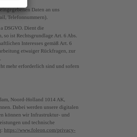
 eingegebenen Daten an uns 
Mail, Telefonnummern).
. a DSGVO. Dient die 
so ist Rechtsgrundlage Art. 6 Abs. 
ftlichen Interesses gemäß Art. 6 
rbeitung etwaiger Rückfragen, zur 


ht mehr erforderlich sind und sofern 
rdam, Noord-Holland 1014 AK, 
nnen. Dabei werden unsere digitalen 
n können wir Infrastruktur- und 
eistungen und technische 
: 
https://www.foleon.com/privacy-