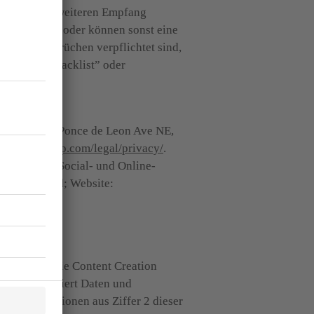
n, bzw. dem weiteren Empfang 
Newsletters oder können sonst eine 
n Widersprüchen verpflichtet sind, 
enannte “Blacklist” oder 
p, LLC, 675 Ponce de Leon Ave NE, 
s://mailchimp.com/legal/privacy/
.
-, Mobile-, Social- und Online-
Marketing; Dienstanbieter: salesforce.com Germany GmbH, Erika-Mann-Str. 31, 80636 München, Deutschland; Website: 
rivacy/
.
enden wir die Content Creation 
m automatisiert Daten und 
ie Informationen aus Ziffer 2 dieser 