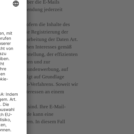
Fall wird über die E-Mails 
n dieser Zusendung jederzeit 
. a DSGVO. Sofern die Inhalte des 
ch. Dient die Registrierung der 
für die Verarbeitung der Daten Art. 
wirtschaftlichen Interesses gemäß 
g Ihrer Bestellung, der effizienten 
tinformationen und zur 
von Bestandskundenwerbung, auf 
fahrens erfolgt auf Grundlage 
uble-Opt-In-Verfahrens. Soweit wir 
echtigten Interessen an einem 
erforderlich sind. Ihre E-Mail-
h Vertragsende kann eine 
s zu speichern. In diesem Fall 