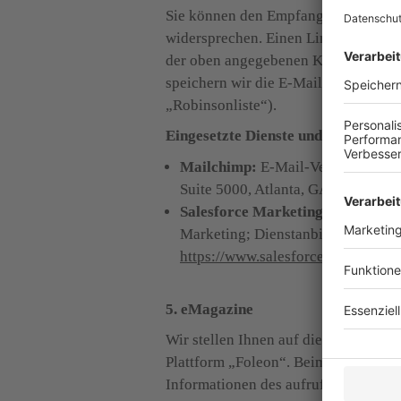
Sie können den Empfang unserer News
widersprechen. Einen Link zur Kündi
der oben angegebenen Kontaktmöglich
speichern wir die E-Mail-Adressen na
„Robinsonliste“).
Eingesetzte Dienste und Diensteanb
Mailchimp:
 E-Mail-Versand und -
Suite 5000, Atlanta, GA 30308, US
Salesforce Marketing Cloud
: E-M
https://www.salesforce.com/de/
; D
5. eMagazine
Wir stellen Ihnen auf dieser Websei
Plattform „Foleon“. Beim Öffnen der
Informationen des aufrufenden Rechne