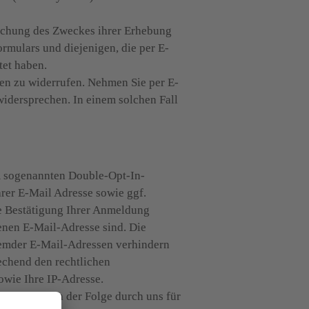
eichung des Zweckes ihrer Erhebung 
rmulars und diejenigen, die per E-
et haben.

ten zu widerrufen. Nehmen Sie per E-
idersprechen. In einem solchen Fall 
im sogenannten Double-Opt-In-
rer E-Mail Adresse sowie ggf. 
ie Bestätigung Ihrer Anmeldung 
enen E-Mail-Adresse sind. Die 
remder E-Mail-Adressen verhindern 
chend den rechtlichen 
wie Ihre IP-Adresse.

ann diese in der Folge durch uns für 