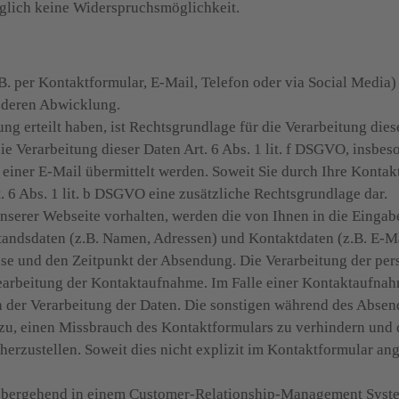
lglich keine Widerspruchsmöglichkeit.

. per Kontaktformular, E-Mail, Telefon oder via Social Media) 
deren Abwicklung.   

ung erteilt haben, ist Rechtsgrundlage für die Verarbeitung diese
e Verarbeitung dieser Daten Art. 6 Abs. 1 lit. f DSGVO, insbeson
iner E-Mail übermittelt werden. Soweit Sie durch Ihre Kontak
t. 6 Abs. 1 lit. b DSGVO eine zusätzliche Rechtsgrundlage dar.

unserer Webseite vorhalten, werden die von Ihnen in die Einga
standsdaten (z.B. Namen, Adressen) und Kontaktdaten (z.B. E-M
esse und den Zeitpunkt der Absendung. Die Verarbeitung der pe
earbeitung der Kontaktaufnahme. Im Falle einer Kontaktaufnahme
an der Verarbeitung der Daten. Die sonstigen während des Absen
, einen Missbrauch des Kontaktformulars zu verhindern und di
erzustellen. Soweit dies nicht explizit im Kontaktformular ange
bergehend in einem Customer-Relationship-Management Syste