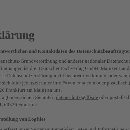
klärung
ntwortlichen und Kontaktdaten des Datenschutzbeauftragte
tenschutz-Grundverordnung und anderer nationaler Datenschutz
stimmungen ist die: Deutscher Fachverlag GmbH, Mainzer Land
ese Datenschutzerklärung nicht beantworten konnte, oder wenn S
ich bitte jederzeit unter 
info@tw-media.com
 oder postalisc
6 Frankfurt am Main) an uns.

agten erreichen Sie unter: 
datenschutz@dfv.de
 oder postalisc
, 60326 Frankfurt.

rstellung von Logfiles
ite erfasst unser System automatisiert Daten und Informatione