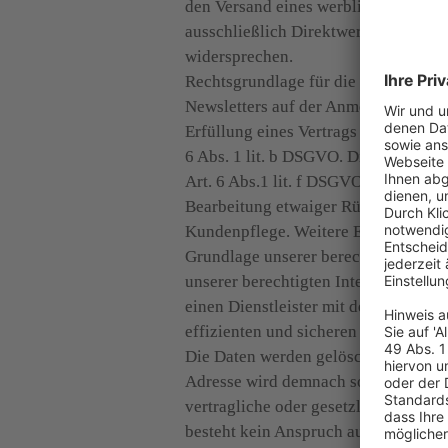
den Versand eines werblichen Newsle
ausschließlich Direktwerbung für eig
widersprechen.

Rechtsgrundlage für die Verarbeitung 
Newsletters auf der Anmeldeseite kon
Erfüllung eines Vertrags oder der Du
6 Abs. 1 lit. b DSGVO. Die Datenvera
Art. 6 Abs.1 lit. f DSGVO zum Zwecke
Bearbeitung etwaiger Rückfragen, zu
Kundenpflege. Weitere E-Mails und e
Grundlage unserer berechtigten Inte
unserer berechtigten Interessen zu
einen Dienstleister mit dem Versand 
effizienten und sicheren Versandsyst
Die Daten werden gelöscht, sobald si
Adresse wird demnach solange gespei
vertragliche oder gesetzliche Erford
besteht kein Anspruch auf Löschung,