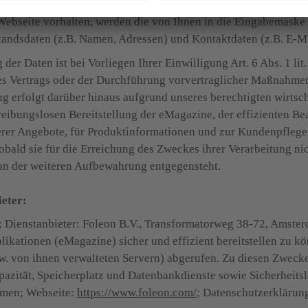
 Webseite vorhalten, werden die von Ihnen in die Eingabemaske
estandsdaten (z.B. Namen, Adressen) und Kontaktdaten (z.B. E-
der Daten ist bei Vorliegen Ihrer Einwilligung Art. 6 Abs. 1 lit
s Vertrags oder der Durchführung vorvertraglicher Maßnahmen, 
g erfolgt darüber hinaus aufgrund unseres berechtigten wirtscha
eibungslosen Bereitstellung der eMagazine, der effizienten Bea
rer Angebote, für Produktinformationen und zur Kundenpflege.
obald sie für die Erreichung des Zweckes ihrer Verarbeitung nic
 an der weiteren Aufbewahrung entgegensteht.

ieter:
m; Dienstanbieter: Foleon B.V., Transformatorweg 38-72, Amste
likationen (eMagazine) sicher und effizient bereitstellen zu kö
w. von ihnen verwalteten Servern) abgerufen. Zu diesen Zwecke
azität, Speicherplatz und Datenbankdienste sowie Sicherheitsl
men; Webseite: 
https://www.foleon.com/
; Datenschutzerklärung