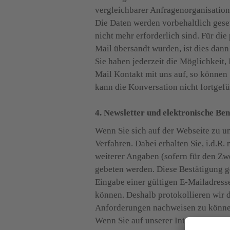
vergleichbarer Anfragenorganisation 
Die Daten werden vorbehaltlich geset
nicht mehr erforderlich sind. Für d
Mail übersandt wurden, ist dies dann 
Sie haben jederzeit die Möglichkeit
Mail Kontakt mit uns auf, so können 
kann die Konversation nicht fortgefü
4. Newsletter und elektronische Be
Wenn Sie sich auf der Webseite zu u
Verfahren. Dabei erhalten Sie, i.d.R
weiterer Angaben (sofern für den Zwe
gebeten werden. Diese Bestätigung ge
Eingabe einer gültigen E-Mailadresse
können. Deshalb protokollieren wir 
Anforderungen nachweisen zu können.
Wenn Sie auf unserer Internetseite P